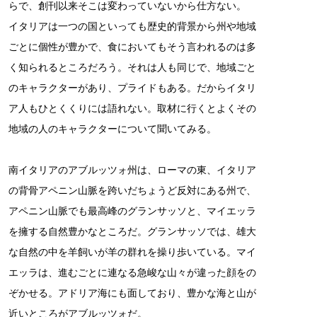
らで、創刊以来そこは変わっていないから仕方ない。
イタリアは一つの国といっても歴史的背景から州や地域
ごとに個性が豊かで、食においてもそう言われるのは多
く知られるところだろう。それは人も同じで、地域ごと
のキャラクターがあり、プライドもある。だからイタリ
ア人もひとくくりには語れない。取材に行くとよくその
地域の人のキャラクターについて聞いてみる。
南イタリアのアブルッツォ州は、ローマの東、イタリア
の背骨アペニン山脈を跨いだちょうど反対にある州で、
アペニン山脈でも最高峰のグランサッソと、マイエッラ
を擁する自然豊かなところだ。グランサッソでは、雄大
な自然の中を羊飼いが羊の群れを操り歩いている。マイ
エッラは、進むごとに連なる急峻な山々が違った顔をの
ぞかせる。アドリア海にも面しており、豊かな海と山が
近いところがアブルッツォだ。