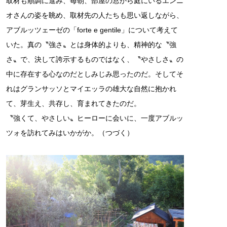
取材も順調に進み、毎朝、部屋の窓から庭にいるエンニ
オさんの姿を眺め、取材先の人たちも思い返しながら、
アブルッツェーゼの「forte e gentile」について考えて
いた。真の〝強さ〟とは身体的よりも、精神的な〝強
さ〟で、決して誇示するものではなく、〝やさしさ〟の
中に存在する心なのだとしみじみ思ったのだ。そしてそ
れはグランサッソとマイエッラの雄大な自然に抱かれ
て、芽生え、共存し、育まれてきたのだ。
〝強くて、やさしい〟ヒーローに会いに、一度アブルッ
ツォを訪れてみはいかがか。（つづく）