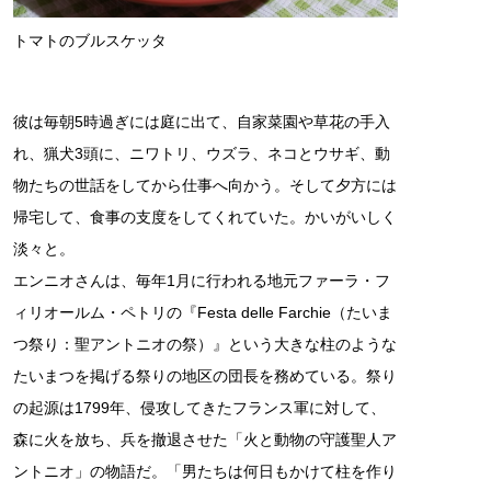
トマトのブルスケッタ
彼は毎朝5時過ぎには庭に出て、自家菜園や草花の手入
れ、猟犬3頭に、ニワトリ、ウズラ、ネコとウサギ、動
物たちの世話をしてから仕事へ向かう。そして夕方には
帰宅して、食事の支度をしてくれていた。かいがいしく
淡々と。
エンニオさんは、毎年1月に行われる地元ファーラ・フ
ィリオールム・ペトリの『Festa delle Farchie（たいま
つ祭り：聖アントニオの祭）』という大きな柱のような
たいまつを掲げる祭りの地区の団長を務めている。祭り
の起源は1799年、侵攻してきたフランス軍に対して、
森に火を放ち、兵を撤退させた「火と動物の守護聖人ア
ントニオ」の物語だ。「男たちは何日もかけて柱を作り