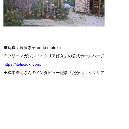
※写真：遠藤素子 endo motoko
※フリーマガジン『イタリア好き』の公式ホームページ
https://italiazuki.com/
★松本浩明さんのインタビュー記事「だから、イタリア
が好き！」は
こちら⇒
【まつもと・ひろあき】
1965年神奈川県横浜市生まれ。広告会
社、出版社勤務を経て、2006年に株式会
社ピー・エス・エス・ジーを設立。2010
年3月、フリーマガジン『イタリア好き』
を創刊（年4回発行）。イタリアをテーマ