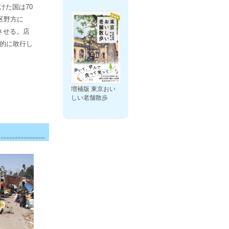
けた国は70
区野方に
させる。店
続的に敢行し
増補版 東京おい
しい老舗散歩