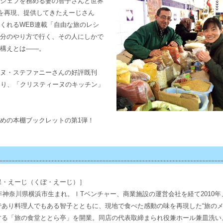
シェフを務める妻の智子さんと世界
”を再現、提供してきたえーじさん
くれるWEB連載「自由な旅のレシ
分のやり方で行く、その人にしかで
構えとは――。
ヌ・ステファニーさんの好評既刊
より、「クリスティーヌのキッチン」
めの本棚ブックレットの第1弾！
保・えーじ（くぼ・えーじ）］
3年神奈川県横浜市生まれ。ⅠTベンチャー、商業施設の運営会社を経て2010
であり料理人でもある智子とともに、現地で食べた感動の味を再現した“旅のメ
する「旅の食堂ととら亭」を開業。同店の代表取締まられ役兼ホール兼皿洗い。