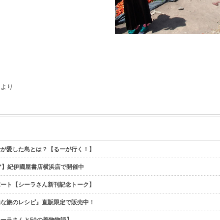
』より
者が愛した島とは？【るーが行く！】
ア】紀伊國屋書店横浜店で開催中
ポート【シーラさん新刊記念トーク】
由な旅のレシピ』直販限定で販売中！