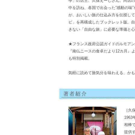
亭」の店主、久保えーじさん。同店の
中を訪ね、各国で出会った“感動の味
が、おいしい旅の仕込み方を伝授して
ピ」を再構成したブックレット版。自
きない「自由な旅」に必要な準備と心
★フランス政府公認ガイドのルモアン
『南仏ニースの食卓だより12カ月』
も特別掲載。
気軽に読めて旅気分を味わえる、かも
［久
196
相棒
提供