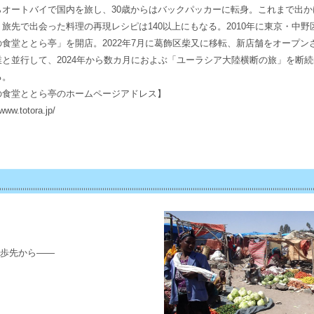
らオートバイで国内を旅し、30歳からはバックパッカーに転身。これまで出か
旅先で出会った料理の再現レシピは140以上にもなる。2010年に東京・中野
の食堂ととら亭」を開店。2022年7月に葛飾区柴又に移転、新店舗をオープン
業と並行して、2024年から数カ月におよぶ「ユーラシア大陸横断の旅」を断
る。
の食堂ととら亭のホームページアドレス】
/www.totora.jp/
歩先から――