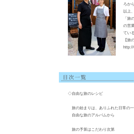
ろか
以上、
「旅
の営
てい
【旅
http:/
◇自由な旅のレシピ
旅の始まりは、ありふれた日常の一
自由な旅のアルバムから
旅の予算はこだわり次第