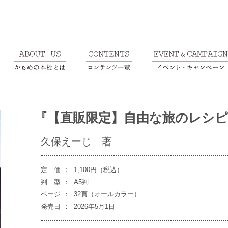
『【直販限定】自由な旅のレシピ
久保えーじ 著
定 価
：
1,100円（税込）
判 型
：
A5判
ページ
：
32頁（オールカラー）
発売日
：
2026年5月1日