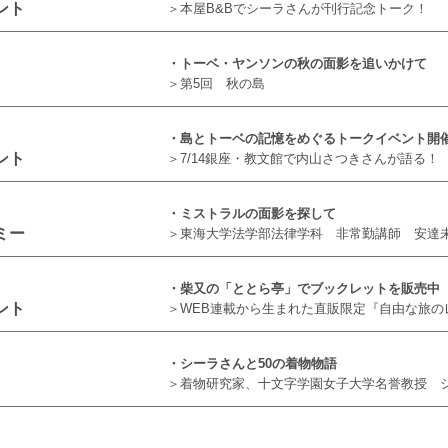
ント
＞本屋B&Bでシーラさんが刊行記念トーク！
・トーベ・ヤンソンの秋の面影を追いかけて
＞第5回 秋の島
・島とトーベの記憶をめぐるトークイベント開
ント
＞7/14銀座・教文館で内山さつきさんが語る！
・ミストラルの面影を探して
ミー
＞東海大学法学部法律学科 非常勤講師 安達
・柴又の「ととら亭」でブックレットを販売中
ント
＞WEB連載から生まれた直販限定『自由な旅の
・シーラさんと50の着物物語
＞着物研究家、十文字学園女子大学名誉教授 