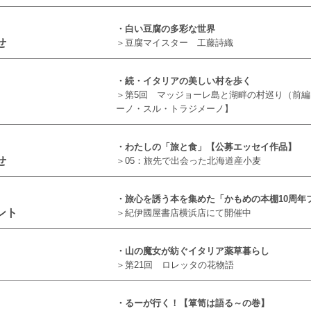
・白い豆腐の多彩な世界
せ
＞豆腐マイスター 工藤詩織
・続・イタリアの美しい村を歩く
＞第5回 マッジョーレ島と湖畔の村巡り（前
ーノ・スル・トラジメーノ】
・わたしの「旅と食」【公募エッセイ作品】
せ
＞05：旅先で出会った北海道産小麦
・旅心を誘う本を集めた「かもめの本棚10周年
ント
＞紀伊國屋書店横浜店にて開催中
・山の魔女が紡ぐイタリア薬草暮らし
＞第21回 ロレッタの花物語
・るーが行く！【箪笥は語る～の巻】