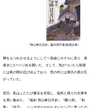
『用心棒日月抄』藤沢周平著(新潮文庫）
脚をもつれさせるようにして一直線にホテルに戻り、昼
過ぎに1ページめを開いた。そして、気がついたら部屋
には夜の闇が忍び込んでおり、窓の外には満天の星が広
がっていた。
翌日、私はふたたび書店を目指し、猛然と残りの文庫本
を買い集めた。『狐剣 用心棒日月抄』『驟り雨』『刺
客』『凶刃』。シンガポールからマレーシアに渡ったの