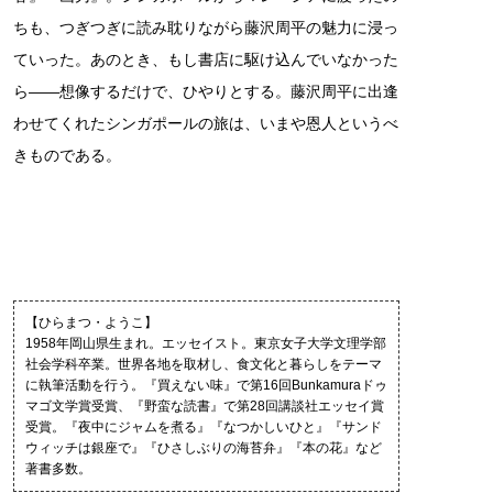
ちも、つぎつぎに読み耽りながら藤沢周平の魅力に浸っ
ていった。あのとき、もし書店に駆け込んでいなかった
ら――想像するだけで、ひやりとする。藤沢周平に出逢
わせてくれたシンガポールの旅は、いまや恩人というべ
きものである。
【ひらまつ・ようこ】
1958年岡山県生まれ。エッセイスト。東京女子大学文理学部
社会学科卒業。世界各地を取材し、食文化と暮らしをテーマ
に執筆活動を行う。『買えない味』で第16回Bunkamuraドゥ
マゴ文学賞受賞、『野蛮な読書』で第28回講談社エッセイ賞
受賞。『夜中にジャムを煮る』『なつかしいひと』『サンド
ウィッチは銀座で』『ひさしぶりの海苔弁』『本の花』など
著書多数。