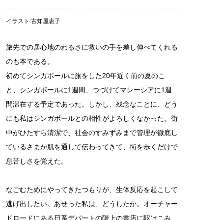
イラスト:古知屋恵子
旅先での居心地のわるさに救いの手を差し伸べてくれる
のも本である。
初めてシンガポールに旅をした20年近く前の夏のこ
と、シンガポールに1週間、つづけてマレーシアに1週
間滞在する予定であった。しかし、残念なことに、どう
にも私はシンガポールとの相性がよろしくなかった。街
中がひたすら清潔で、社会のすみずみまで管理が徹底し
ているさまが肌を通して伝わってきて、街を歩くだけで
息苦しさを覚えた。
なごむためにやってきたつもりが、生体反応を起こして
逃げ出したい。あせった私は、どうしたか。オーチャー
ドロードにある日系デパートの階上の書店に駆けこみ、