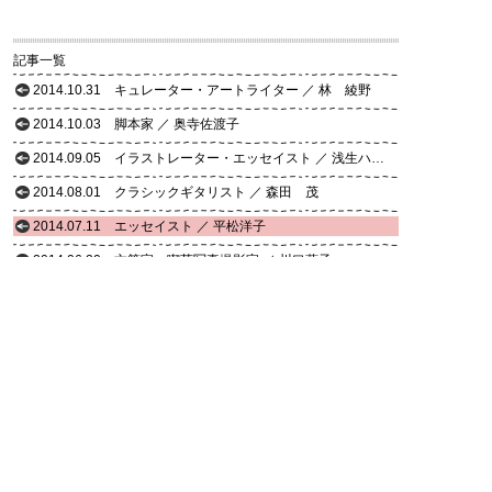
記事一覧
2014.10.31
キュレーター・アートライター ／ 林 綾野
2014.10.03
脚本家 ／ 奥寺佐渡子
2014.09.05
イラストレーター・エッセイスト ／ 浅生ハルミン
2014.08.01
クラシックギタリスト ／ 森田 茂
2014.07.11
エッセイスト ／ 平松洋子
2014.06.20
文筆家・喫茶写真撮影家 ／ 川口葉子
2014.06.06
作曲家 ／ 吉松 隆
2014.05.23
作家 ／ 林 望
2014.05.09
東京大学大学院総合文化研究科 准教授 ／ 出口智之
2014.04.22
作家 ／ 大竹昭子
2014.04.08
映画監督 ／ 荻上直子