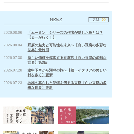
2026.08.06
「ムーミン」シリーズの作者が愛した島とは？
【るーが行く！】
2026.08.04
豆腐の魅力と可能性を未来へ【白い豆腐の多彩な
世界】最終回
2026.07.30
新しい価値を模索する豆腐店【白い豆腐の多彩な
世界】第3回
2026.07.28
途中下車から湖畔の旅へ【続・イタリアの美しい
村を歩く】更新
2026.07.23
地域の暮らしと記憶を伝える豆腐【白い豆腐の多
彩な世界】更新