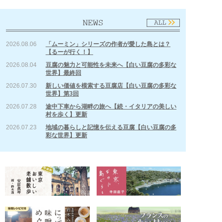
2026.08.06
「ムーミン」シリーズの作者が愛した島とは？
【るーが行く！】
2026.08.04
豆腐の魅力と可能性を未来へ【白い豆腐の多彩な
世界】最終回
2026.07.30
新しい価値を模索する豆腐店【白い豆腐の多彩な
世界】第3回
2026.07.28
途中下車から湖畔の旅へ【続・イタリアの美しい
村を歩く】更新
2026.07.23
地域の暮らしと記憶を伝える豆腐【白い豆腐の多
彩な世界】更新